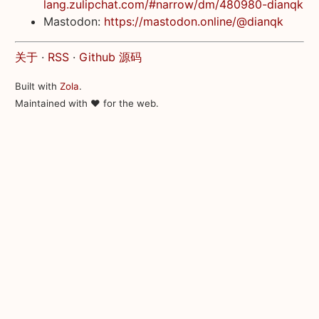
lang.zulipchat.com/#narrow/dm/480980-dianqk
Mastodon:
https://mastodon.online/@dianqk
关于
·
RSS
·
Github 源码
Built with
Zola
.
Maintained with ♥ for the web.